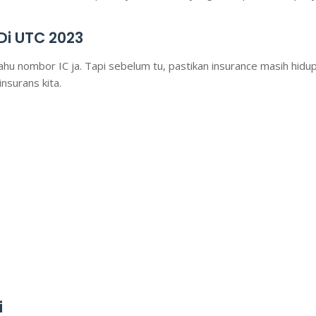
i UTC 2023
hu nombor IC ja. Tapi sebelum tu, pastikan insurance masih hidu
insurans kita.
i