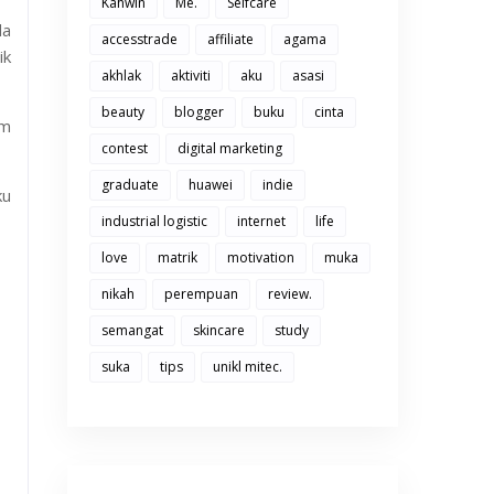
Kahwin
Me.
Selfcare
da
accesstrade
affiliate
agama
ik
akhlak
aktiviti
aku
asasi
beauty
blogger
buku
cinta
am
contest
digital marketing
graduate
huawei
indie
ku
industrial logistic
internet
life
love
matrik
motivation
muka
nikah
perempuan
review.
semangat
skincare
study
suka
tips
unikl mitec.