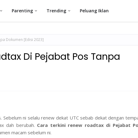
Parenting
Trending
Peluang Iklan
npa Dokumen [Edisi 2023]
dtax Di Pejabat Pos Tanpa
s. Sebelum ni selalu renew dekat UTC sebab dekat dengan temp
tax dah berubah.
Cara terkini renew roadtax di Pejabat P
umen macam sebelum ni.