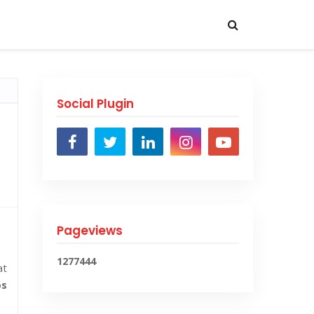
Social Plugin
Pageviews
1
2
7
7
4
4
4
at
os