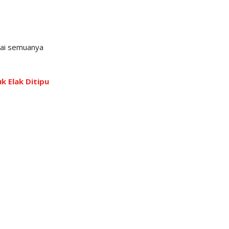
sai semuanya
k Elak Ditipu