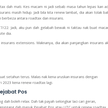
dtax dah mati. Kes macam ni jadi sebab masa tahun lepas kan a
rans masih hidup. Jadi bila kita renew lambat, dia akan tolak bal
h berbeza antara roadtax dan insurans.
/7/22. Jadi, aku pun dah gelabah bewak ni taktau nak buat mac
te dia.
at insurans extensions. Maknanya, dia akan panjangkan insurans a
k buat setahun terus. Malas nak kena uruskan insurans dengan
ari 2023 kena renew roadtax lagi.
ejabat Pos
 dah boleh relax. Dah tak payah selongkar laci cari geran,
rlenggang dah masuk Pejabat Pos atau UTC untuk renew roadtax.