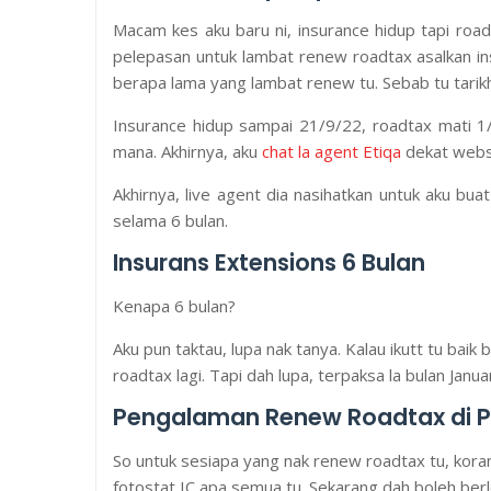
Macam kes aku baru ni, insurance hidup tapi roa
pelepasan untuk lambat renew roadtax asalkan insu
berapa lama yang lambat renew tu. Sebab tu tarik
Insurance hidup sampai 21/9/22, roadtax mati 1
mana. Akhirnya, aku
chat la agent Etiqa
dekat websi
Akhirnya, live agent dia nasihatkan untuk aku bu
selama 6 bulan.
Insurans Extensions 6 Bulan
Kenapa 6 bulan?
Aku pun taktau, lupa nak tanya. Kalau ikutt tu bai
roadtax lagi. Tapi dah lupa, terpaksa la bulan Janu
Pengalaman Renew Roadtax di P
So untuk sesiapa yang nak renew roadtax tu, korang
fotostat IC apa semua tu. Sekarang dah boleh be