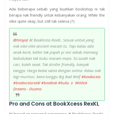
Ada beberapa sebab yang buatkan bookshop ni tak
berapa nak friendly untuk kebanyakan orang. While the
vibe quite okay, but still tak selesa (?)
@tinsyaz
At BookXcess RexKL. Sesuai untuk yang
nak vibe-vibe ancient macam tu. Tapi kalau ada
anak kecik, better tak payah pi sini sebab memang
kedudukan tak buku macam maze. So susah nak
cari, boleh sesat. Tak stroller friendly, banyak
tangga. Harga kedai sama dengan online. Kalau nak
lagi murmur, kena tunggu Big Bad Wolf
#bookxcess
#bookxcessrexkl
#booktok
#buku
♬ Wildest
Dreams - Duomo
Pro and Cons at BookXcess RexKL
Ni based on personal experience di BookXcess RexKL