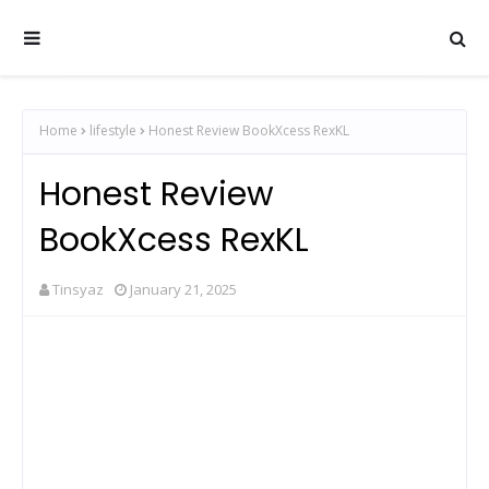
Home
lifestyle
Honest Review BookXcess RexKL
Honest Review
BookXcess RexKL
Tinsyaz
January 21, 2025