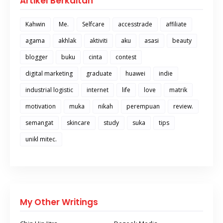
Artikel Berkaitan
Kahwin
Me.
Selfcare
accesstrade
affiliate
agama
akhlak
aktiviti
aku
asasi
beauty
blogger
buku
cinta
contest
digital marketing
graduate
huawei
indie
industrial logistic
internet
life
love
matrik
motivation
muka
nikah
perempuan
review.
semangat
skincare
study
suka
tips
unikl mitec.
My Other Writings